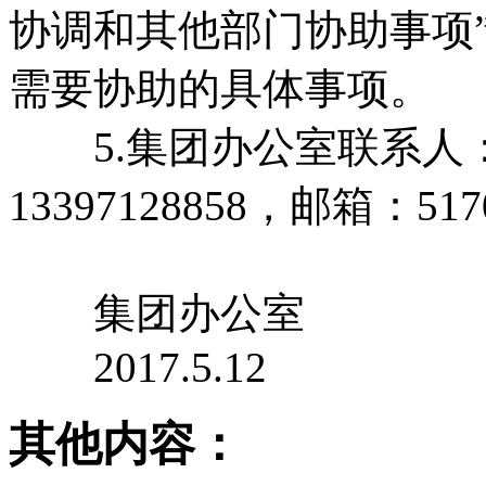
协调和其他部门协助事项
需要协助的具体事项。
5.集团办公室联系人：张
13397128858，邮箱：5170
集团办公室
2017.5.12
其他内容：