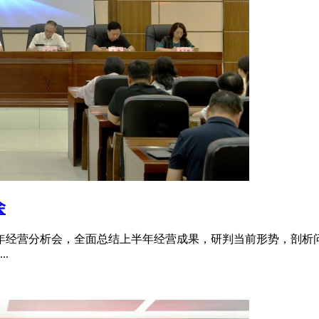
会
上半年经营分析会，全面总结上半年经营成果，研判当前形势，剖
.