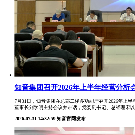
知音集团召开2026年上半年经营分析
7月31日，知音集团在总部二楼多功能厅召开2026年
董事长刘学明主持会议并讲话，党委副书记、总经理宋以..
2026-07-31 14:32:59
知音官网发布