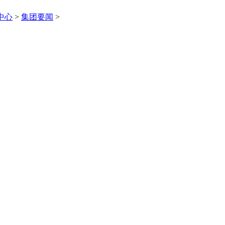
中心
>
集团要闻
>