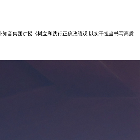
赴知音集团讲授《树立和践行正确政绩观 以实干担当书写高质