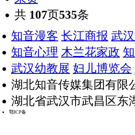
共
107
页
535
条
知音漫客
长江商报
武汉
知音心理
木兰花家政
知
武汉幼教展
妇儿博览会
湖北知音传媒集团有限公
湖北省武汉市武昌区东湖路17
鄂ICP备
鄂B2-20030034-13