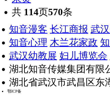
共
114
页
570
条
知音漫客
长江商报
武汉
知音心理
木兰花家政
知
武汉幼教展
妇儿博览会
湖北知音传媒集团有限公
湖北省武汉市武昌区东湖路17
鄂ICP备
鄂B2-20030034-13