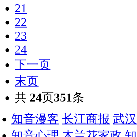
21
22
23
24
下一页
末页
共
24
页
351
条
知音漫客
长江商报
武汉
知音心理
木兰花家政
知