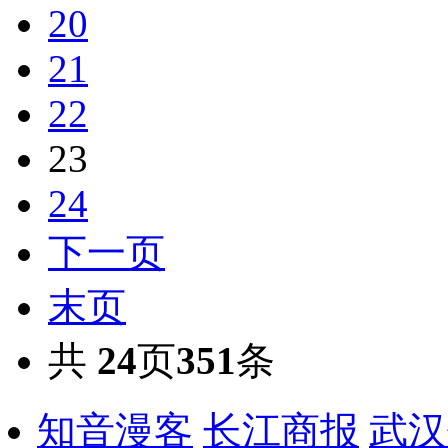
20
21
22
23
24
下一页
末页
共
24
页
351
条
知音漫客
长江商报
武汉