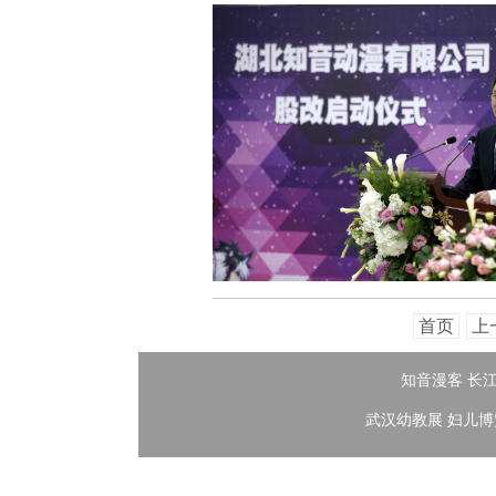
首页
上
知音漫客
长
武汉幼教展
妇儿博