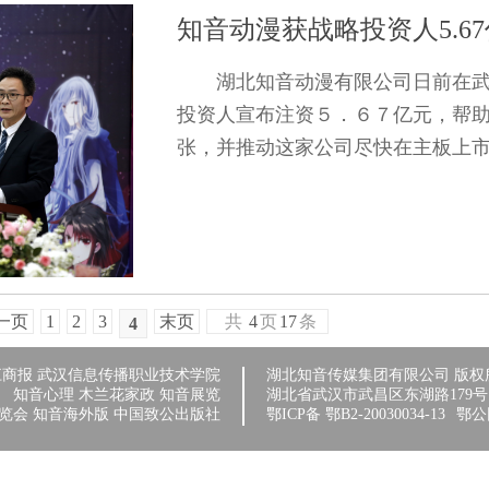
知音动漫获战略投资人5.6
湖北知音动漫有限公司日前在
投资人宣布注资５．６７亿元，帮
张，并推动这家公司尽快在主板上市。
一页
1
2
3
末页
共
4
页
17
条
4
江商报
武汉信息传播职业技术学院
湖北知音传媒集团有限公司 版权
知音心理
木兰花家政
知音展览
湖北省武汉市武昌区东湖路179号 027
览会
知音海外版
中国致公出版社
鄂ICP备
鄂B2-20030034-13
鄂公