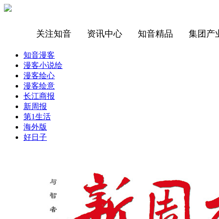
关注知音
资讯中心
知音精品
集团产
知音漫客
漫客小说绘
漫客绘心
漫客绘意
长江商报
新周报
第1生活
海外版
好日子