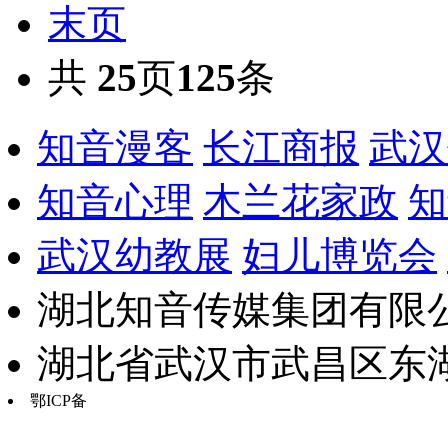
末页
共
25
页
125
条
知音漫客
长江商报
武汉
知音心理
木兰花家政
知
武汉幼教展
妇儿博览会
湖北知音传媒集团有限公
湖北省武汉市武昌区东湖路17
鄂ICP备
鄂B2-20030034-13