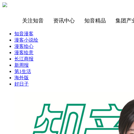
关注知音
资讯中心
知音精品
集团产
知音漫客
漫客小说绘
漫客绘心
漫客绘意
长江商报
新周报
第1生活
海外版
好日子