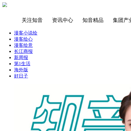
关注知音
资讯中心
知音精品
集团产
漫客小说绘
漫客绘心
漫客绘意
长江商报
新周报
第1生活
海外版
好日子