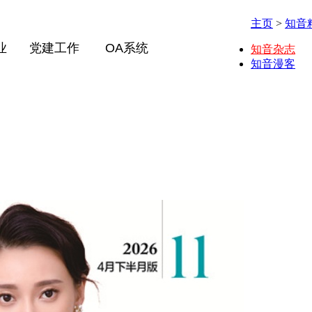
主页
>
知音
业
党建工作
OA系统
知音杂志
知音漫客