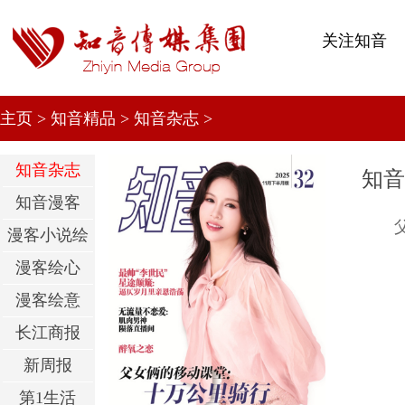
关注知音
主页
>
知音精品
>
知音杂志
>
知音杂志
知音
知音漫客
漫客小说绘
漫客绘心
漫客绘意
长江商报
新周报
第1生活