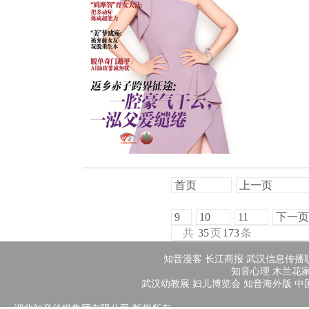
首页
上一页
9
10
11
下一页
共
35
页
173
条
知音漫客
长江商报
武汉信息传播
知音心理
木兰花
武汉幼教展
妇儿博览会
知音海外版
中
湖北知音传媒集团有限公司 版权所有