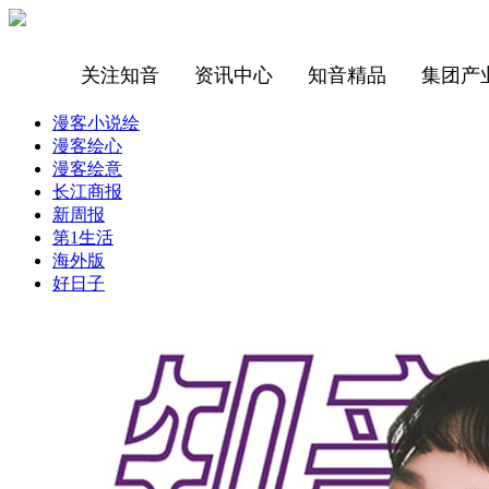
关注知音
资讯中心
知音精品
集团产
漫客小说绘
漫客绘心
漫客绘意
长江商报
新周报
第1生活
海外版
好日子