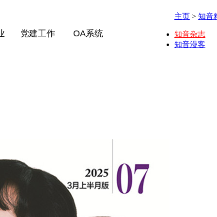
主页
>
知音
业
党建工作
OA系统
知音杂志
知音漫客