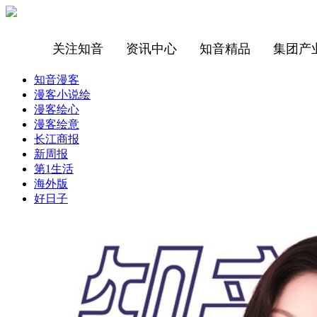
关注知音
资讯中心
知音精品
集团产
知音漫客
漫客小说绘
漫客绘心
漫客绘意
长江商报
新周报
第1生活
海外版
好日子