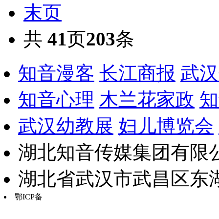
末页
共
41
页
203
条
知音漫客
长江商报
武汉
知音心理
木兰花家政
知
武汉幼教展
妇儿博览会
湖北知音传媒集团有限公
湖北省武汉市武昌区东湖路17
鄂ICP备
鄂B2-20030034-13