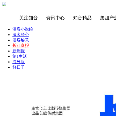
关注知音
资讯中心
知音精品
集团产
漫客小说绘
漫客绘心
漫客绘意
长江商报
新周报
第1生活
海外版
好日子