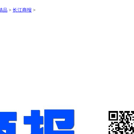
精品
>
长江商报
>