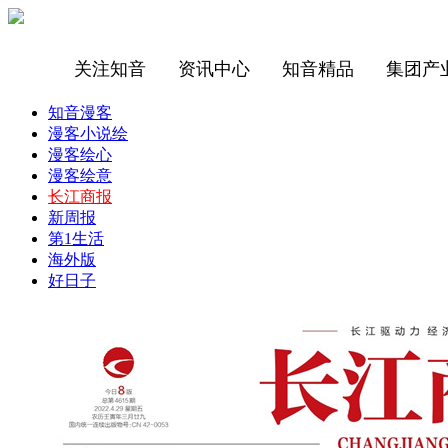
关注知音
资讯中心
知音精品
集团产
知音漫客
漫客小说绘
漫客绘心
漫客绘意
长江商报
新周报
第1生活
海外版
好日子