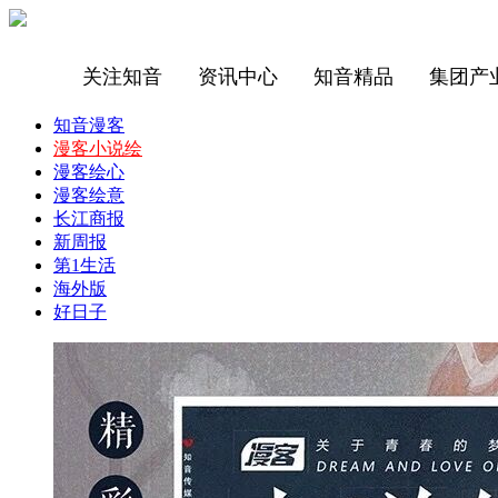
关注知音
资讯中心
知音精品
集团产
知音漫客
漫客小说绘
漫客绘心
漫客绘意
长江商报
新周报
第1生活
海外版
好日子