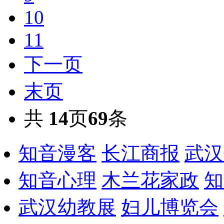
10
11
下一页
末页
共
14
页
69
条
知音漫客
长江商报
武汉
知音心理
木兰花家政
知
武汉幼教展
妇儿博览会