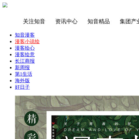
关注知音
资讯中心
知音精品
集团产
知音漫客
漫客小说绘
漫客绘心
漫客绘意
长江商报
新周报
第1生活
海外版
好日子