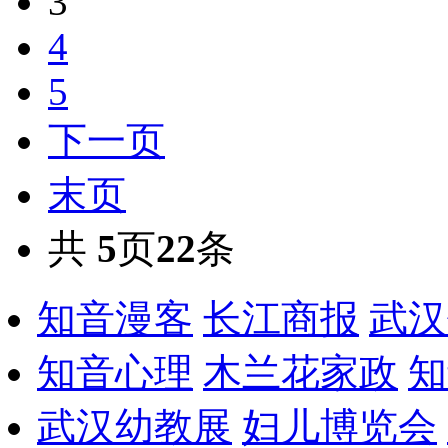
3
4
5
下一页
末页
共
5
页
22
条
知音漫客
长江商报
武汉
知音心理
木兰花家政
知
武汉幼教展
妇儿博览会