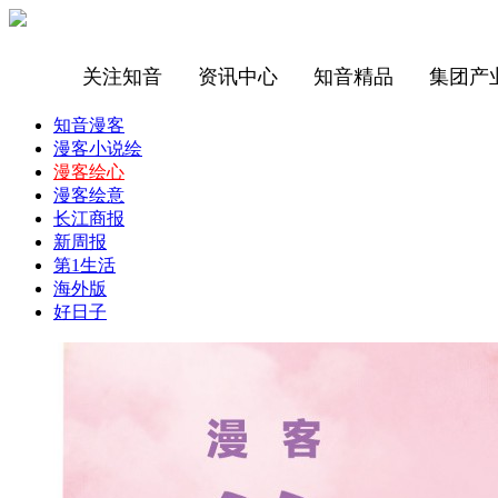
关注知音
资讯中心
知音精品
集团产
知音漫客
漫客小说绘
漫客绘心
漫客绘意
长江商报
新周报
第1生活
海外版
好日子