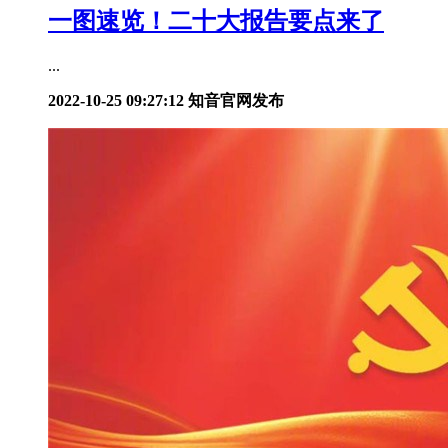
一图速览！二十大报告要点来了
...
2022-10-25 09:27:12
知音官网发布