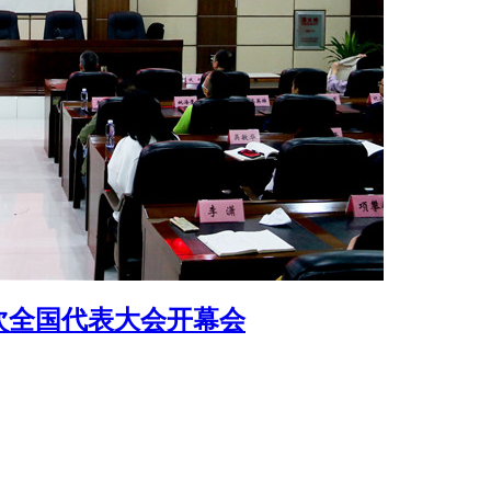
次全国代表大会开幕会