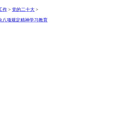
工作
>
党的二十大
>
央八项规定精神学习教育