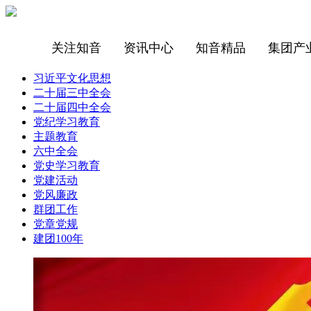
关注知音
资讯中心
知音精品
集团产
习近平文化思想
二十届三中全会
二十届四中全会
党纪学习教育
主题教育
六中全会
党史学习教育
党建活动
党风廉政
群团工作
党章党规
建团100年