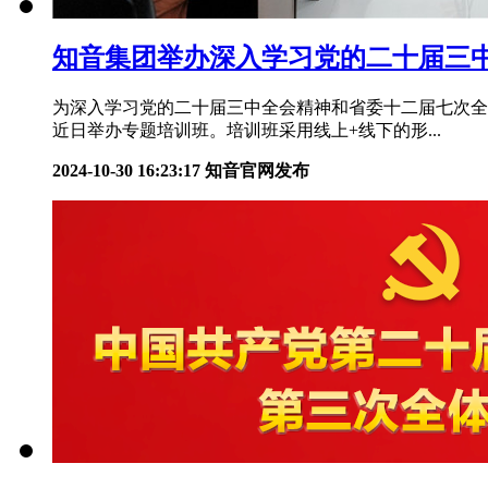
知音集团举办深入学习党的二十届三
为深入学习党的二十届三中全会精神和省委十二届七次全
近日举办专题培训班。培训班采用线上+线下的形...
2024-10-30 16:23:17
知音官网发布