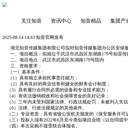
关注知音
资讯中心
知音精品
集团产
2025-08-14 14:43 知音官网发布
湖北知音传媒集团有限公司拟对知音传媒集团办公区安保服
一、项目概况：拟就位于武汉市武昌区东湖路179号知音传
二、项目地点：武汉市武昌区东湖路179号院内
三、资格要求：
（一）基本条件：
（1）具有独立承担民事责任能力；
（2）具有良好的商业信誉和健全的财务会计制度；
（3）具有履行合同所必需的设备和专业技术能力；
（4）有依法缴纳税收和社会保障资金的良好记录；
（5）三年内未受到国家法律、行政法规处罚，未被列入失信
（6）法律、行政法规规定的其他条件。
（二）专业资质：具有省级公安机关颁发的《保安服务许可
（三）投标人须有2022年6月至今类似项目业绩（以合同或
（四）本次采购不接受联合体报名。