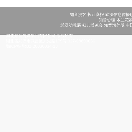
知音漫客
长江商报
武汉信息传播
知音心理
木兰花
武汉幼教展
妇儿博览会
知音海外版
中
湖北知音传媒集团有限公司 版权所有
湖北省武汉市武昌区东湖路179号 027-68890666
鄂ICP备
鄂B2-20030034-13