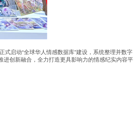
式启动“全球华人情感数据库”建设，系统整理并数字
推进创新融合，全力打造更具影响力的情感纪实内容平