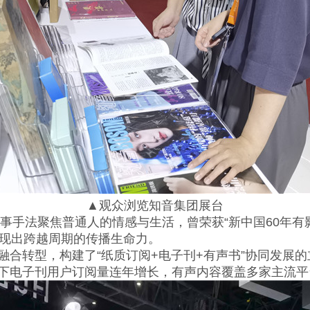
▲观众浏览知音集团展台
手法聚焦普通人的情感与生活，曾荣获“新中国60年有
展现出跨越周期的传播生命力。
转型，构建了“纸质订阅+电子刊+有声书”协同发展的
旗下电子刊用户订阅量连年增长，有声内容覆盖多家主流