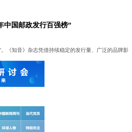
5年中国邮政发行百强榜”
”。《知音》杂志凭借持续稳定的发行量、广泛的品牌影