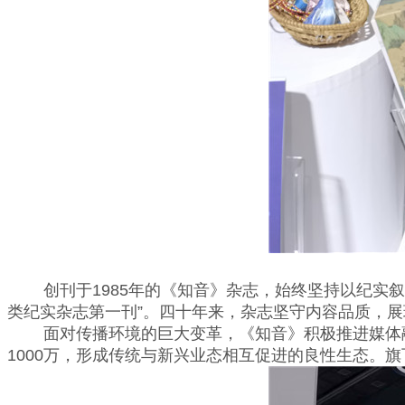
创刊于1985年的《知音》杂志，始终坚持以纪实叙事
类纪实杂志第一刊”。四十年来，杂志坚守内容品质，
面对传播环境的巨大变革，《知音》积极推进媒体融合
1000万，形成传统与新兴业态相互促进的良性生态。