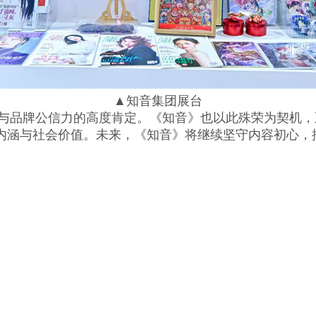
▲知音集团展台
牌公信力的高度肯定。《知音》也以此殊荣为契机，正
内涵与社会价值。未来，《知音》将继续坚守内容初心，