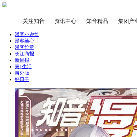
关注知音
资讯中心
知音精品
集团产
漫客小说绘
漫客绘心
漫客绘意
长江商报
新周报
第1生活
海外版
好日子