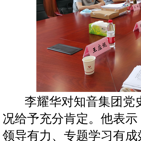
李耀华对知音集团党史
况给予充分肯定。他表示
领导有力、专题学习有成