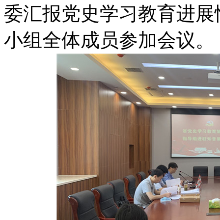
委汇报党史学习教育进展
小组全体成员参加会议。