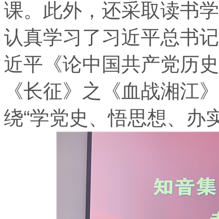
课。此外，还采取读书学
认真学习了习近平总书记
近平《论中国共产党历史
《长征》之《血战湘江》
绕“学党史、悟思想、办