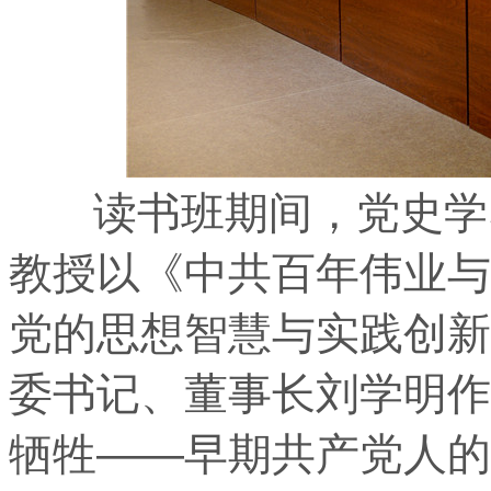
读书班期间，党史学习
教授以《中共百年伟业与
党的思想智慧与实践创新
委书记、董事长刘学明作
牺牲——早期共产党人的