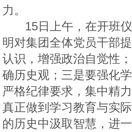
力。
15日上午，在开班仪
明对集团全体党员干部提
认识，增强政治自觉性；
确历史观；三是要强化学
严格纪律要求，集中精力
真正做到学习教育与实际
的历史中汲取智慧，进一