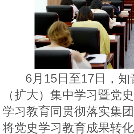
6月15日至17日，知
（扩大）集中学习暨党史
学习教育同贯彻落实集团
将党史学习教育成果转化