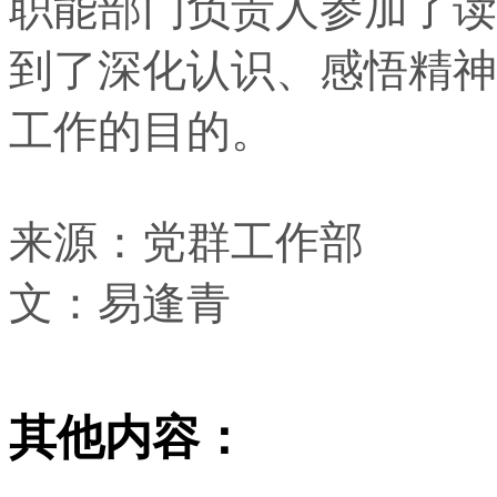
职能部门负责人参加了读
到了深化认识、感悟精神
工作的目的。
来源：党群工作部
文：易逢青
其他内容：