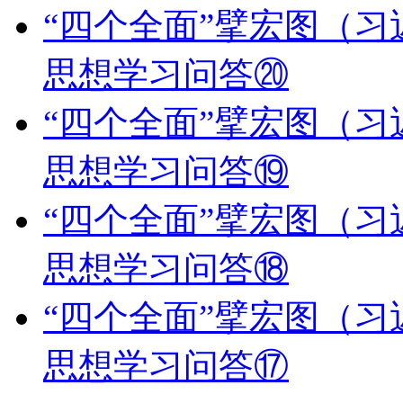
“四个全面”擘宏图（
思想学习问答⑳
“四个全面”擘宏图（
思想学习问答⑲
“四个全面”擘宏图（
思想学习问答⑱
“四个全面”擘宏图（
思想学习问答⑰