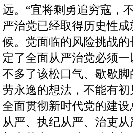
远。“宜将剩勇追穷寇，
严治党已经取得历史性成
候。党面临的风险挑战的
定了全面从严治党必须一
不多了该松口气、歇歇脚
劳永逸的想法，不能有初
全面贯彻新时代党的建设
从严、执纪从严、治吏从