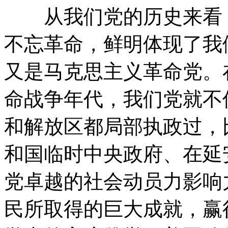
从我们党的历史来看，
不忘革命，鲜明体现了我
又是马克思主义革命党。
命战争年代，我们党就不
和解放区都局部执政过，
和国临时中央政府、在延
党卓越的社会动员力影响
民所取得的巨大成就，赢