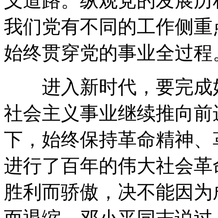
义道路。纵观党的发展历
我们党有不同的工作侧重
始终贯穿党的事业全过程
进入新时代，要完成好
社会主义事业继续推向前
下，始终保持革命精神、
进行了百年的伟大社会革
胜利而骄傲，决不能因为