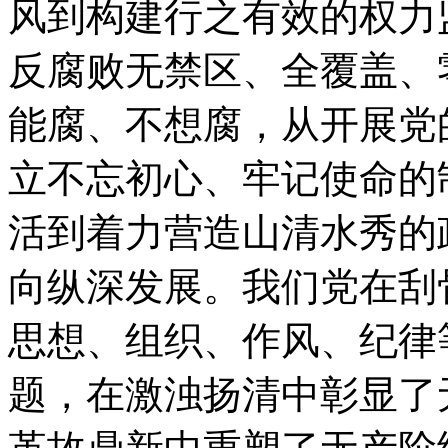
风到构建行之有效的权力
反腐败无禁区、全覆盖、
能腐、不想腐，从开展党
立不忘初心、牢记使命的
活到着力营造山清水秀的
向纵深发展。我们党在刮
思想、组织、作风、纪律
题，在激浊扬清中彰显了