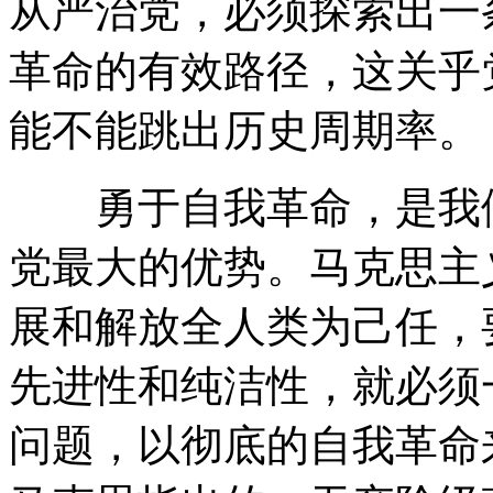
从严治党，必须探索出一
革命的有效路径，这关乎
能不能跳出历史周期率。
勇于自我革命，是我们
党最大的优势。马克思主
展和解放全人类为己任，
先进性和纯洁性，就必须
问题，以彻底的自我革命