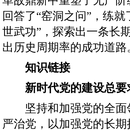
革故鼎新中重塑了无产阶
回答了“窑洞之问”，练就
世武功”，探索出一条长
出历史周期率的成功道路
知识链接
新时代党的建设总要
坚持和加强党的全面领
严治党，以加强党的长期