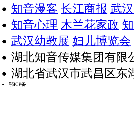
知音漫客
长江商报
武汉
知音心理
木兰花家政
知
武汉幼教展
妇儿博览会
湖北知音传媒集团有限公
湖北省武汉市武昌区东湖路17
鄂ICP备
鄂B2-20030034-13