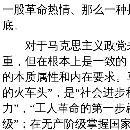
一股革命热情、那么一种
底。
对于马克思主义政党来
重，但在根本上是一致的
的本质属性和内在要求。
的火车头”，是“社会进
力”，“工人革命的第一
级”；在无产阶级掌握国