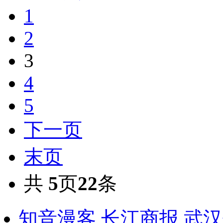
1
2
3
4
5
下一页
末页
共
5
页
22
条
知音漫客
长江商报
武汉