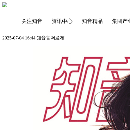
关注知音
资讯中心
知音精品
集团产
2025-07-04 16:44 知音官网发布