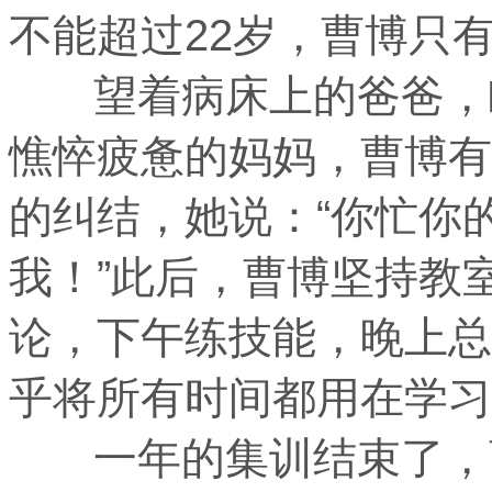
不能超过22岁，曹博只
望着病床上的爸爸，瞅
憔悴疲惫的妈妈，曹博有
的纠结，她说：“你忙你
我！”此后，曹博坚持教
论，下午练技能，晚上总
乎将所有时间都用在学习
一年的集训结束了，曹