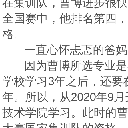
在集训队，曹博进步很快
全国赛中，他排名第四，
格。
一直心怀忐忑的爸妈
因为曹博所选专业是3
学校学习3年之后，还要
年。所以，从2020年9
技术学院学习。此时的曹