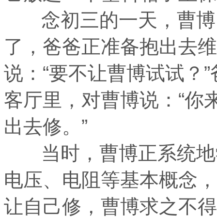
念初三的一天，曹博回
了，爸爸正准备抱出去维
说：“要不让曹博试试？
客厅里，对曹博说：“你
出去修。”
当时，曹博正系统地学
电压、电阻等基本概念，
让自己修，曹博求之不得