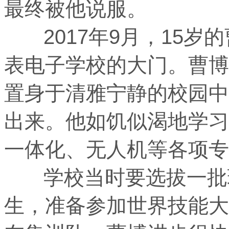
最终被他说服。
2017年9月，15岁
表电子学校的大门。曹博
置身于清雅宁静的校园中
出来。他如饥似渴地学习
一体化、无人机等各项专
学校当时要选拔一批理
生，准备参加世界技能大