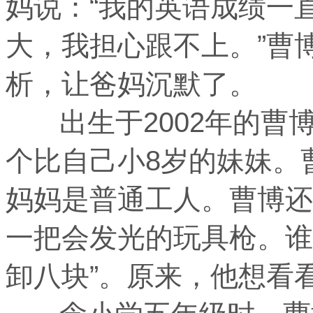
妈说：“我的英语成绩一
大，我担心跟不上。”曹
析，让爸妈沉默了。
出生于2002年的曹
个比自己小8岁的妹妹。
妈妈是普通工人。曹博还
一把会发光的玩具枪。谁
卸八块”。原来，他想看