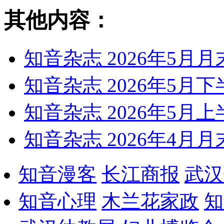
其他内容：
知音杂志 2026年5月月
知音杂志 2026年5月
知音杂志 2026年5月
知音杂志 2026年4月月
知音漫客
长江商报
武汉
知音心理
木兰花家政
知