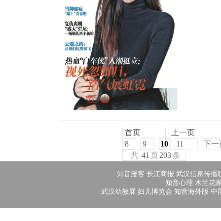
首页
上一页
8
9
10
11
下一
共
41
页
203
条
知音漫客
长江商报
武汉信息传播
知音心理
木兰花
武汉幼教展
妇儿博览会
知音海外版
中