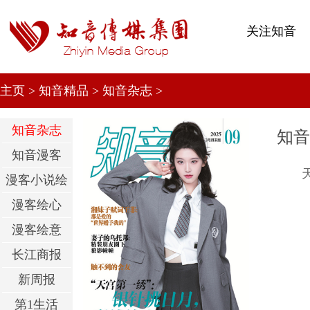
关注知音
主页
>
知音精品
>
知音杂志
>
知音杂志
知音
知音漫客
漫客小说绘
漫客绘心
漫客绘意
长江商报
新周报
第1生活