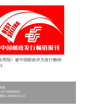
新周报》被中国邮政评为发行畅销
刊
所有
-68890666
20030034-13