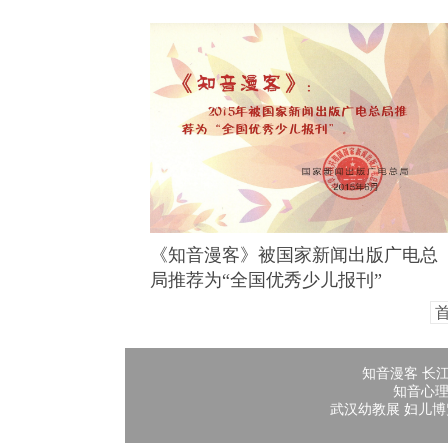
《知音漫客》被国家新闻出版广电总
局推荐为“全国优秀少儿报刊”
知音漫客
长
知音心
武汉幼教展
妇儿博