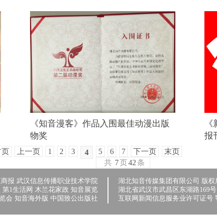
《知音漫客》作品入围最佳动漫出版
《
物奖
报
首页
上一页
1
2
3
5
6
7
下一页
末页
4
共
7
页
42
条
江商报
武汉信息传播职业技术学院
湖北知音传媒集团有限公司 版权
理
第1生活网
木兰花家政
知音展览
湖北省武汉市武昌区东湖路169号 027
览会
知音海外版
中国致公出版社
互联网新闻信息服务业许可证号 鄂B2-