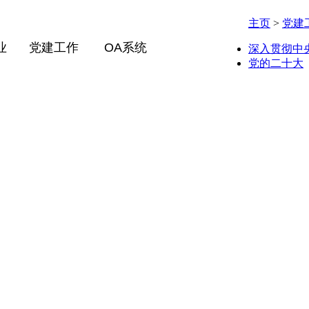
主页
>
党建
业
党建工作
OA系统
深入贯彻中
党的二十大