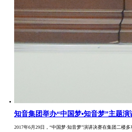
知音集团举办“中国梦•知音梦”主题演
2017年6月29日，“中国梦·知音梦”演讲决赛在集团二楼多