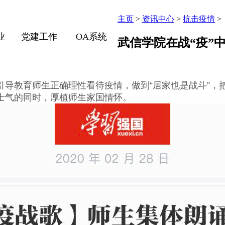
主页
>
资讯中心
>
抗击疫情
>
业
党建工作
OA系统
武信学院在战“疫”
引导教育师生正确理性看待疫情，做到“居家也是战斗”，
士气的同时，厚植师生家国情怀。