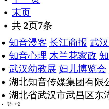
末页
共
2
页
7
条
知音漫客
长江商报
武汉
知音心理
木兰花家政
知
武汉幼教展
妇儿博览会
湖北知音传媒集团有限公
湖北省武汉市武昌区东湖路17
鄂ICP备
鄂B2-20030034-13