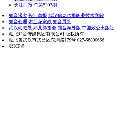
长江商报 总第5393期
知音漫客
长江商报
武汉信息传播职业技术学院
知音心理
木兰花家政
知音展览
武汉幼教展
妇儿博览会
知音海外版
中国致公出版社
湖北知音传媒集团有限公司 版权所有
湖北省武汉市武昌区东湖路179号 027-68890666
鄂ICP备
鄂B2-20030034-13