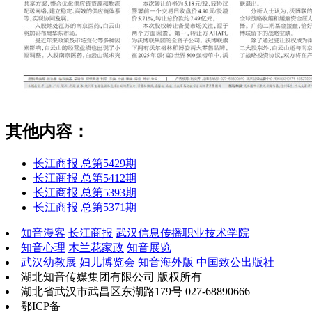
其他内容：
长江商报 总第5429期
长江商报 总第5412期
长江商报 总第5393期
长江商报 总第5371期
知音漫客
长江商报
武汉信息传播职业技术学院
知音心理
木兰花家政
知音展览
武汉幼教展
妇儿博览会
知音海外版
中国致公出版社
湖北知音传媒集团有限公司 版权所有
湖北省武汉市武昌区东湖路179号 027-68890666
鄂ICP备
鄂B2-20030034-13