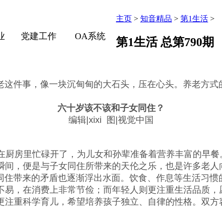
主页
>
知音精品
>
第1生活
>
业
党建工作
OA系统
第1生活 总第790期
这件事，像一块沉甸甸的大石头，压在心头。养老方式的
六十岁该不该和子女同住？
编辑|xixi 图|视觉中国
厨房里忙碌开了，为儿女和孙辈准备着营养丰富的早餐
瞬间，便是与子女同住所带来的天伦之乐，也是许多老人
住带来的矛盾也逐渐浮出水面。饮食、作息等生活习惯的
不易，在消费上非常节俭；而年轻人则更注重生活品质，
更注重科学育儿，希望培养孩子独立、自律的性格。双方