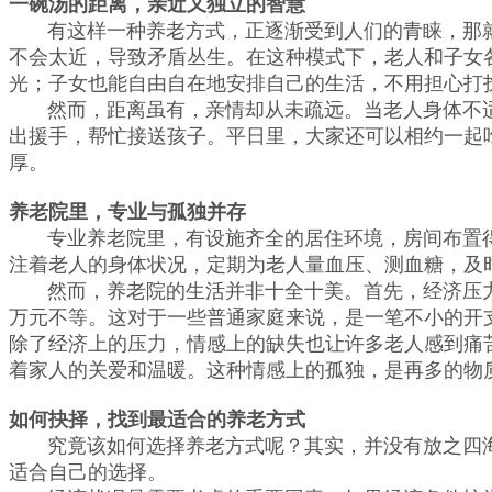
一碗汤的距离，亲近又独立的智慧
有这样一种养老方式，正逐渐受到人们的青睐，那就是
不会太近，导致矛盾丛生。在这种模式下，老人和子女
光；子女也能自由自在地安排自己的生活，不用担心打
然而，距离虽有，亲情却从未疏远。当老人身体不适
出援手，帮忙接送孩子。平日里，大家还可以相约一起
厚。
养老院
里，
专业与孤独并存
专业养老院里，有设施齐全的居住环境，房间布置得
注着老人的身体状况，定期为老人量血压、测血糖，及
然而，养老院的生活并非十全十美。首先，经济压力
万元不等。这对于一些普通家庭来说，是一笔不小的开
除了经济上的压力，情感上的缺失也让许多老人感到痛
着家人的关爱和温暖。这种情感上的孤独，是再多的物
如何抉择，找到最适合的养老方式
究竟该如何选择养老方式呢？其实，并没有放之四海
适合自己的选择。