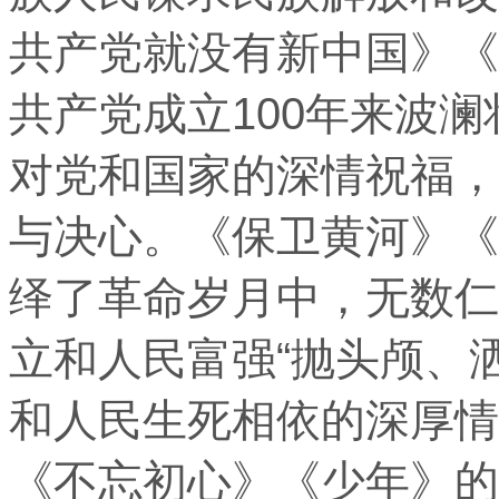
共产党就没有新中国》《
共产党成立100年来波
对党和国家的深情祝福，
与决心。《保卫黄河》《
绎了革命岁月中，无数仁
立和人民富强“抛头颅、
和人民生死相依的深厚情
《不忘初心》《少年》