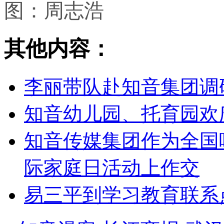
图：周志浩
其他内容：
李丽带队赴知音集团调
知音幼儿园、托育园欢庆
知音传媒集团作为全国唯
际家庭日活动上作交
易三平到学习教育联系