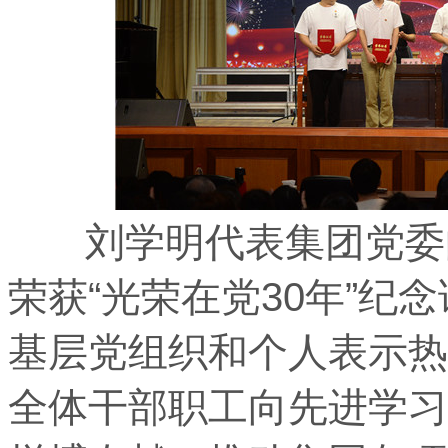
刘学明代表集团党委向
荣获“光荣在党30年”纪
基层党组织和个人表示热
全体干部职工向先进学习