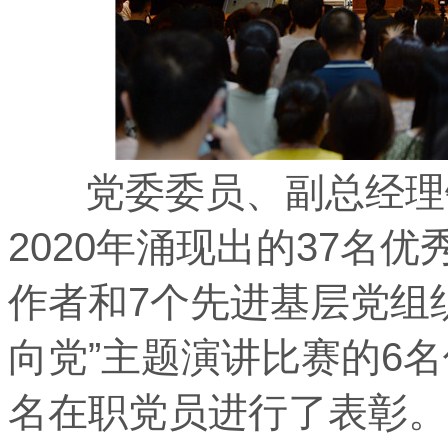
党委委员、副总经理钱
2020年涌现出的37名
作者和7个先进基层党组
向党”主题演讲比赛的6名
名在职党员进行了表彰。