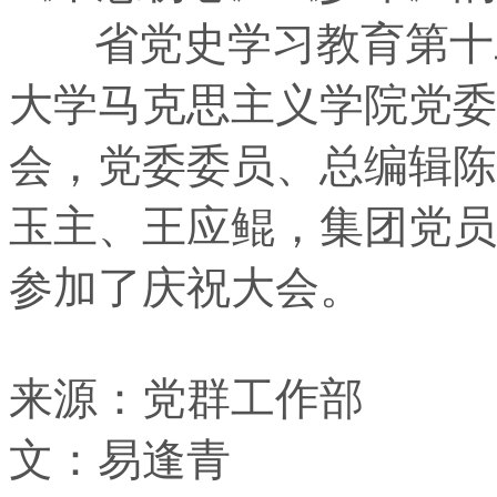
省党史学习教育第十二
大学马克思主义学院党委
会，党委委员、总编辑陈
玉主、王应鲲，集团党员
参加了庆祝大会。
来源：党群工作部
文：易逢青