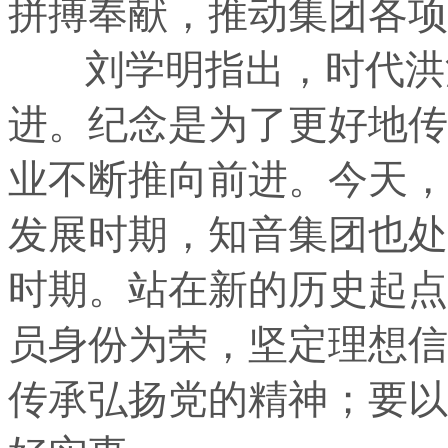
拼搏奉献，推动集团各项
刘学明指出，时代洪流
进。纪念是为了更好地传
业不断推向前进。今天，
发展时期，知音集团也处
时期。站在新的历史起点
员身份为荣，坚定理想信
传承弘扬党的精神；要以