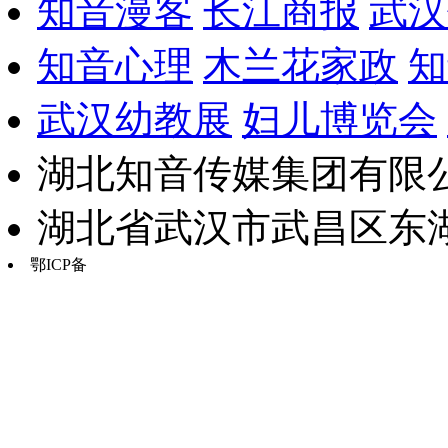
知音漫客
长江商报
武汉
知音心理
木兰花家政
知
武汉幼教展
妇儿博览会
湖北知音传媒集团有限公
湖北省武汉市武昌区东湖路17
鄂ICP备
鄂B2-20030034-13