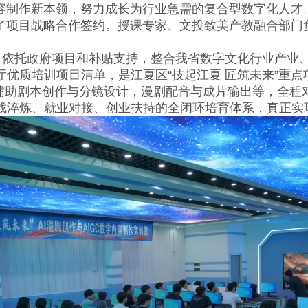
内容制作新本领，努力成长为行业急需的复合型数字化人才
项目战略合作签约。授课专家、文投致美产教融合部门负
。
依托政府项目和补贴支持，整合我省数字文化行业产业
优质培训项目清单，是江夏区“技起江夏 匠筑未来”重
辅助剧本创作与分镜设计，漫剧配音与成片输出等，全程
战淬炼、就业对接、创业扶持的全闭环培育体系，真正实