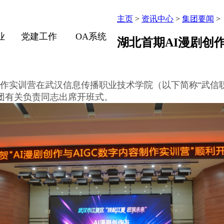
主页
>
资讯中心
>
集团要闻
>
业
党建工作
OA系统
湖北首期AI漫剧创
制作实训营在武汉信息传播职业技术学院（以下简称“武信
团有关负责同志出席开班式。