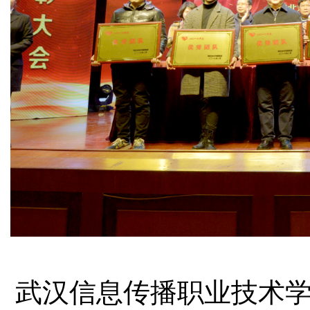
武汉信息传播职业技术