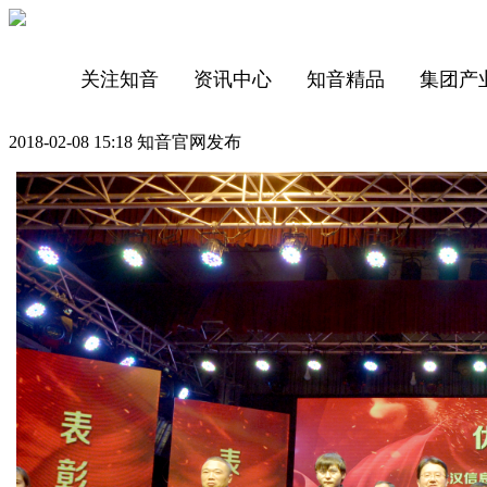
关注知音
资讯中心
知音精品
集团产
2018-02-08 15:18 知音官网发布