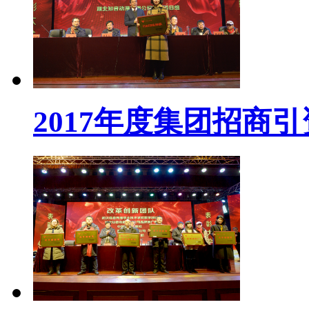
2017年度集团招商