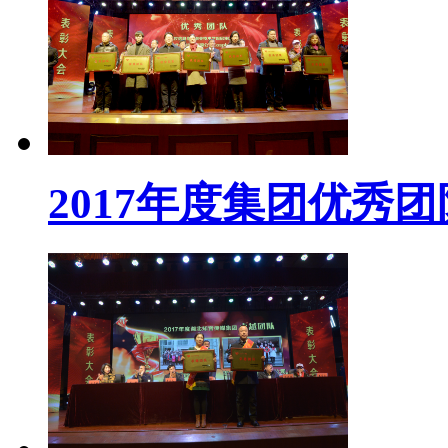
2017年度集团优秀团