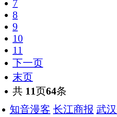
7
8
9
10
11
下一页
末页
共
11
页
64
条
知音漫客
长江商报
武汉