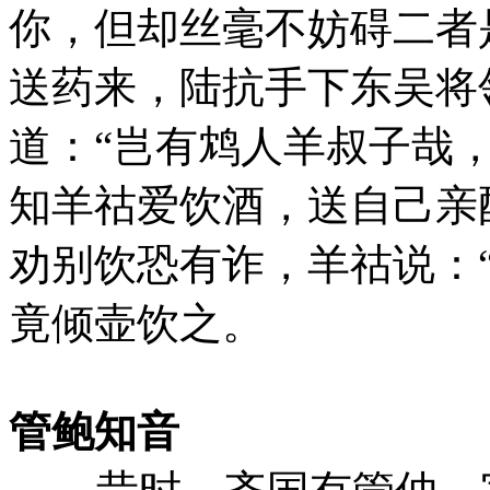
你，但却丝毫不妨碍二者
送药来，陆抗手下东吴将
道：“岂有鸩人羊叔子哉
知羊祜爱饮酒，送自己亲
劝别饮恐有诈，羊祜说：
竟倾壶饮之。
管鲍知音