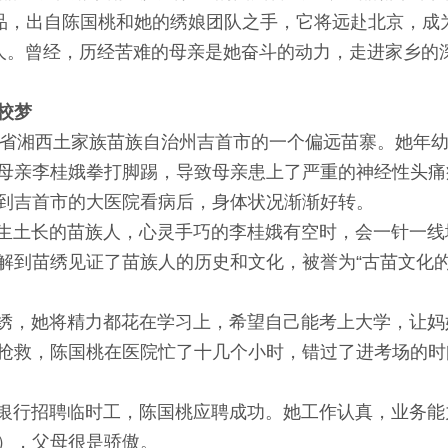
作品，出自陈国桃和她的绣娘团队之手，它将远赴北京，成
。曾经，历经苦难的母亲是她奋斗的动力，走进家乡的
校梦
省湘西土家族苗族自治州吉首市的一个偏远苗寨。她年
母亲李桂娥拳打脚踢，导致母亲患上了严重的神经性头痛
到吉首市的大医院看病后，身体状况渐渐好转。
土长的苗族人，心灵手巧的李桂娥有空时，会一针一线
解到苗绣见证了苗族人的历史和文化，被誉为“古苗文化的
她将精力都花在学习上，希望自己能考上大学，让妈妈
抢救，陈国桃在医院忙了十几个小时，错过了进考场的时
行招聘临时工，陈国桃应聘成功。她工作认真，业务能
），父母很是骄傲。