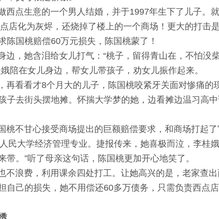
点生意的一个男人结婚，并于1997年生下了儿子。
将西点店化为灰烬，还烧掉了楼上的一个商场！更大的打击
求陈国桃赔偿60万元损失，陈国桃蒙了！
边，她含泪给女儿打气：“桃子，留得青山在，不怕没柴
桂娥陪在女儿身边，帮女儿带孩子，劝女儿振作起来。
再看看才8个月大的儿子，陈国桃咬紧牙关面对惨痛的
孩子去街头摆地摊。怀揣大学梦的她，边看摊边温习高中
桃不甘心接受商场提出的巨额赔偿要求，和商场打起了
人民大学经济管理专业。捷报传来，她喜极而泣，李桂娥
来带。”听了母亲这句话，陈国桃更加开心地笑了。
不浪费，利用课余四处打工。让她高兴的是，老家查出
担自己的损失，她不用偿还60多万债务，只需负责西点店
绣