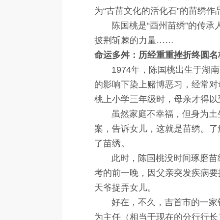
为“古苗文化的活化石”的苗绣
陈国桃是“酉州苗绣”的传承人
披荆斩棘的力量……
命运多舛：历经重重挫折终圆名
1974年，陈国桃出生于湖南
的影响下染上赌博恶习，经常对
桃上小学三年级时，母亲才得以
虽然家庭不幸福，但身为土生
案，告诉女儿，这就是苗绣。了
了苗绣。
此时，陈国桃没时间琢磨苗绣，
考的前一晚，因父亲突发疾病要
天爷捉弄女儿。
好在，不久，吉首市的一家银
为主任（相当于现在的分行行长