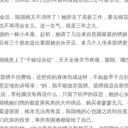
境后，当即以 50万元的年薪聘请她去自己公司做管理。
金后，陈国桃又不消停了！她辞去了高薪工作，要去桃
也不再理会女儿。这一生气，就是三年之久。
源的一栋小木屋。起初，她请了几位来自贫困家庭的绣娘
后有三个朋友提出要跟她合伙开店。多几个人传承苗绣更
患上了“干燥综合征”，天天全身关节疼痛，眼睛、嘴
绣不但费钱，还把你的身体伤成这样，不如趁早干点别
坚定地告诉母亲：“妈，我不能放弃苗绣。苗绣很适合那
么说，李桂娥没有再说什么，只留下轻声的叹息，她担心
桃她们绣的都是屏风类的大件绣品，购买者寥寥无几。
霉迹斑斑，根本无法再售卖，陈国桃的心也随之跌到谷底
们此前的投资，将所有困难都留给了自己。