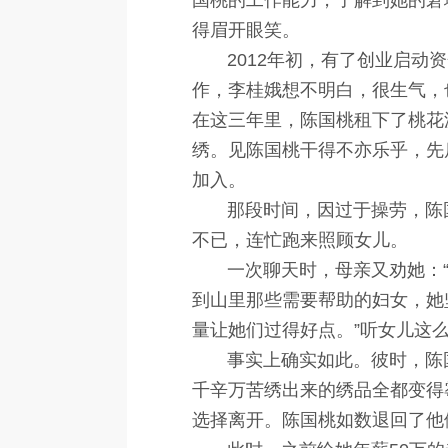
国桃的工作能力，了解到她的窘
得眉开眼笑。
2012年初，有了创业启动资
作，李桂娥想不明白，很生气，
在这三年里，陈国桃租下了桃花
绣。见陈国桃干得不亦乐乎，先
加入。
那段时间，因过于操劳，陈国桃
不已，连忙跑来照顾女儿。
一次聊天时，母亲又劝她：“苗
到山里那些需要帮助的妇女，她
量让她们过得好点。”听女儿这
事实上确实如此。彼时，陈国
千辛万苦绣出来的绣品全都变得
选择离开。陈国桃如数退回了他