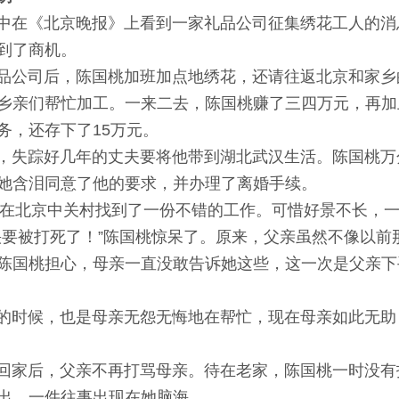
在《北京晚报》上看到一家礼品公司征集绣花工人的消
到了商机。
公司后，陈国桃加班加点地绣花，还请往返北京和家乡
乡亲们帮忙加工。一来二去，陈国桃赚了三四万元，再加
务，还存下了15万元。
失踪好几年的丈夫要将他带到湖北武汉生活。陈国桃万
她含泪同意了他的要求，并办理了离婚手续。
在北京中关村找到了一份不错的工作。可惜好景不长，
快要被打死了！”陈国桃惊呆了。原来，父亲虽然不像以前
陈国桃担心，母亲一直没敢告诉她这些，这一次是父亲下
时候，也是母亲无怨无悔地在帮忙，现在母亲如此无助
家后，父亲不再打骂母亲。待在老家，陈国桃一时没有
出，一件往事出现在她脑海……