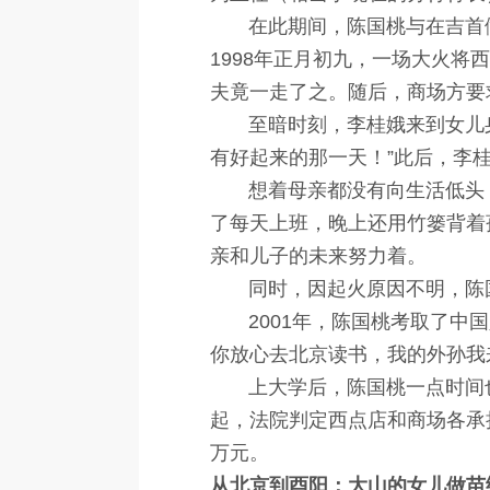
在此期间，陈国桃与在吉首做西
1998年正月初九，一场大火
夫竟一走了之。随后，商场方要
至暗时刻，李桂娥来到女儿身
有好起来的那一天！”此后，李
想着母亲都没有向生活低头，
了每天上班，晚上还用竹篓背着
亲和儿子的未来努力着。
同时，因起火原因不明，陈国
2001年，陈国桃考取了中国
你放心去北京读书，我的外孙我
上大学后，陈国桃一点时间也
起，法院判定西点店和商场各承
万元。
从北京到酉阳：大山的女儿做苗