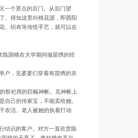
区一个景点的后门。从后门望
了。得知这里叫桃花源，即酉阳
绣花、织布等传统手艺，就可以在
拿陈国桃在大学期间做苗绣的经
串户，见婆婆们穿着有苗绣的衣
的祭祀用的巨幅神帐。见神帐上
是自己的传家宝，不能卖给她。
干农活。老人被她的执着打动
行结识的客户。对方一直欣赏陈