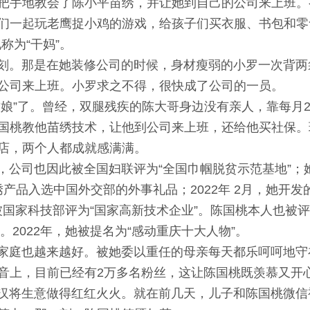
把手地教会了陈小平苗绣，并让她到自己的公司来上班。
们一起玩老鹰捉小鸡的游戏，给孩子们买衣服、书包和零
称为“干妈”。
。那是在她装修公司的时候，身材瘦弱的小罗一次背两
公司来上班。小罗求之不得，很快成了公司的一员。
”了。曾经，双腿残疾的陈大哥身边没有亲人，靠每月2
国桃教他苗绣技术，让他到公司来上班，还给他买社保。
店，两个人都成就感满满。
司也因此被全国妇联评为“全国巾帼脱贫示范基地”；
苗绣产品入选中国外交部的外事礼品；2022年 2月，她开
被国家科技部评为“国家高新技术企业”。陈国桃本人也被评为
”。2022年，她被提名为“感动重庆十大人物”。
庭也越来越好。被她委以重任的母亲每天都乐呵呵地守
音上，目前已经有2万多名粉丝，这让陈国桃既羡慕又开
生意做得红红火火。就在前几天，儿子和陈国桃微信视