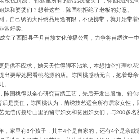
板找到她：“你这里所有的绣品我都买了，你回我的公司
姐妹和婆婆们？想着这些，陈国桃拒绝了老板的好意。
，自己绣的大件绣品用途有限，不便携带，就开始带着
非常好卖。
成立了酉阳县子月苗族文化传播公司，力争将苗绣这一
是供不应求，她天天忙得脚不沾地，本想抽空打理桃花
提出要帮她照看桃花源的店。陈国桃感动无言，抱着母亲
儿。
国桃得以全心研究苗绣工艺，先后开发出服饰、箱包等
背后是责任，陈国桃认为，苗绣技艺适合所有居家女性，因
艺无偿传授给山里的留守妇女和贫困妇女们，与200多名
家里有8个孩子，其中4个是自家的，还有4个是亲戚