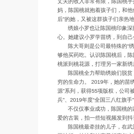
丈夫的收入非常有限，陈国桃手
妈，陈国桃就抱着孩子们，和他
后”的她，又被这群孩子们亲热地
绣娘小罗也让陈国桃印象深刻
心。她建议小罗学苗绣，到自己
陈大哥则是公司最特殊的“绣娘
够他买药吃。认识陈国桃后，陈
桃派到桃花源，打理另一家新绣
陈国桃全力帮助绣娘们脱贫，公
穷的生命力。 2019年，她的
源”系列，获得55项版权，公司
兵”、2019年度“全国三八红旗手
不仅仅事业成功，陈国桃的家
爱的古装，拍一些短视频发到抖
陈国桃最牵挂的儿子，在武汉将