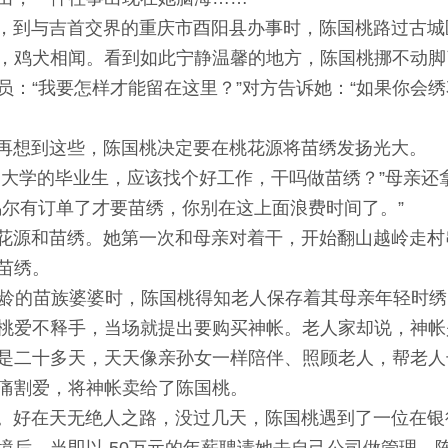
到与吉首交界的重庆市酉阳县办事时，陈国桃路过古城
，鸡犬相闻。看到如此宁静温馨的地方，陈国桃挪不动脚
员：“我要怎样才能留在这里？”对方告诉她：“如果你会
想到这些，陈国桃决定要在桃花源将苗绣发扬光大。
学的毕业生，应该找个好工作，干吗做苗绣？”母亲还
偶尔有订单了才要苗绣，你别在这上面浪费时间了。”
源和苗绣。她第一次和母亲对着干，开始翻山越岭走村
苗绣。
龄的苗族婆婆时，陈国桃得知老人保存着其母亲年轻时绣
桃爱不释手，当场就提出要购买神帐。老人家却说，神帐
是二十多天，天天像亲孙女一样陪伴、照顾老人，帮老人
痛割爱，将神帐卖给了陈国桃。
好在天无绝人之路，没过几天，陈国桃遇到了一位在银