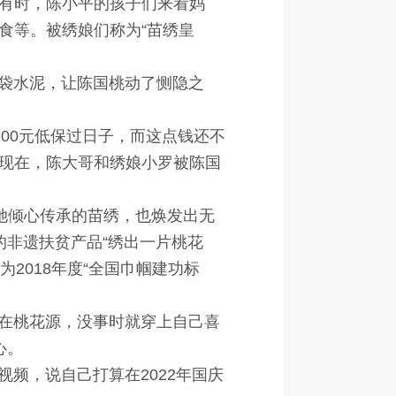
有时，陈小平的孩子们来看妈
食等。被绣娘们称为“苗绣皇
袋水泥，让陈国桃动了恻隐之
00元低保过日子，而这点钱还不
现在，陈大哥和绣娘小罗被陈国
她倾心传承的苗绣，也焕发出无
发的非遗扶贫产品“绣出一片桃花
2018年度“全国巾帼建功标
在桃花源，没事时就穿上自己喜
心。
频，说自己打算在2022年国庆