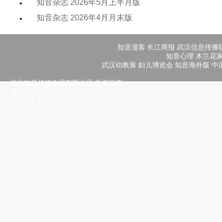
知音杂志 2026年5月上半月版
知音杂志 2026年4月月末版
知音漫客
长江商报
武汉信息传播
知音心理
木兰花
武汉幼教展
妇儿博览会
知音海外版
中
湖北知音传媒集团有限公司 版权所有
湖北省武汉市武昌区东湖路179号 027-68890666
鄂ICP备
鄂B2-20030034-13