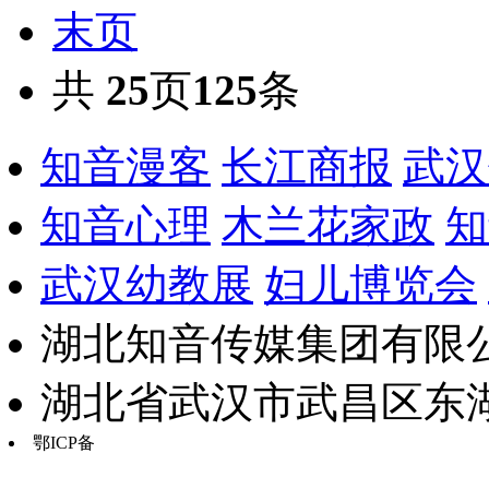
末页
共
25
页
125
条
知音漫客
长江商报
武汉
知音心理
木兰花家政
知
武汉幼教展
妇儿博览会
湖北知音传媒集团有限公
湖北省武汉市武昌区东湖路17
鄂ICP备
鄂B2-20030034-13