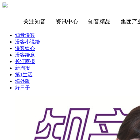
关注知音
资讯中心
知音精品
集团产
知音漫客
漫客小说绘
漫客绘心
漫客绘意
长江商报
新周报
第1生活
海外版
好日子