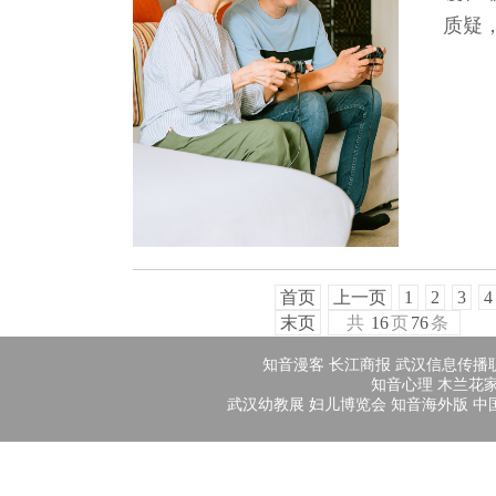
质疑，
首页
上一页
1
2
3
4
末页
共
16
页
76
条
知音漫客
长江商报
武汉信息传播
知音心理
木兰花
武汉幼教展
妇儿博览会
知音海外版
中