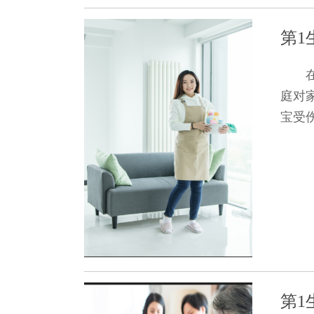
第1
庭对
宝受伤
第1