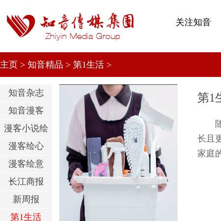
关注知音
主页
>
知音精品
>
第1生活
>
知音杂志
第1
知音漫客
漫客小说绘
长且
漫客绘心
家庭的
漫客绘意
长江商报
新周报
第1生活